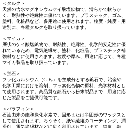
＜タルク＞
天然の含水マグネシウムケイ酸塩鉱物で、滑らかで軟らか
く、耐熱性や絶縁性に優れています。プラスチック、ゴム、
塗料、化粧品など、多用途に使用されます。粒度・純度・用
途別に、各種タルクを取り扱っています。
＜マイカ＞
層状のケイ酸塩鉱物で、耐熱性、絶縁性、化学的安定性に優
れているため、電気絶縁材、塗料、化粧品、プラスチック補
強材などに使用されます。粒度や厚み、用途に応じて、各種
マイカ製品を取り扱っています。
＜蛍石＞
フッ化カルシウム（CaF₂）を主成分とする鉱石で、冶金や
化学工業における溶剤、フッ素化合物の原料、光学材料とし
て使用されます。高品質な鉱石から粉末製品まで、用途に応
じた製品をご提供可能です。
＜パラフィン＞
石油由来の飽和炭化水素で、固形または半固形のワックスと
して使用されます。ろうそく、紙や繊維のコーティング、潤
滑剤、電気絶縁材などに広く利用されています。純度、融