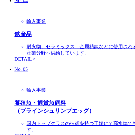
No.
04
輸入事業
鉱産品
耐火物、セラミックス、金属精錬などに使用され
産業分野へ供給しています。
DETAIL >
No.
05
輸入事業
養殖魚・観賞魚飼料
（ブラインシュリンプエッグ）
国内トップクラスの技術を持つ工場にて高水準で
す。