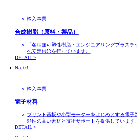
輸入事業
合成樹脂（原料・製品）
「各種熱可塑性樹脂・エンジニアリングプラスチ
へ安定供給を行っています。
DETAIL >
No.
03
輸入事業
電子材料
プリント基板や小型モーターをはじめとする電子
頼性の高い素材と技術サポートを提供しています
DETAIL >